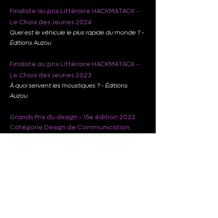
Finaliste au prix Littéraire HACKMATACK -
Le Choix des Jeunes 2024
Quel est le véhicule le plus rapide du monde ? -
Éditions Auzou
Finaliste au prix Littéraire HACKMATACK -
Le Choix des Jeunes 2023
À quoi servent les moustiques ? - Éditions
Auzou
Grands Prix du design - 15e édition 2022
Catégorie Design de Communication,
Design de Marque
Projet immobilier Le Sherbrooke par
Broccolini
Affiche :
Certification Bronze
Communication corporative :
Lauréat Platine,
Certification Or
Création et actualisation d’une identité de
marque :
Certification Argent
Édition :
Certification Bronze