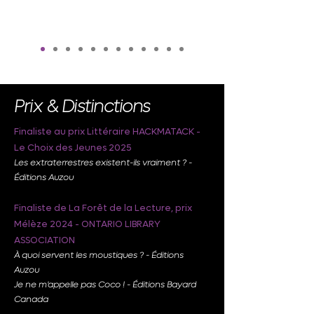
Prix & Distinctions
Finaliste au prix Littéraire HACKMATACK -
Le Choix des Jeunes 2025
Les extraterrestres existent-ils vraiment ? -
Éditions Auzou
Finaliste de La Forêt de la Lecture, prix
Mélèze 2024 - ONTARIO LIBRARY
ASSOCIATION
À quoi servent les moustiques ? - Éditions
Auzou
Je ne m'appelle pas Coco ! - Éditions Bayard
Canada